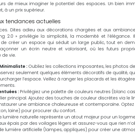
rs de mieux imaginer le potentiel des espaces. Un bien imm
, à un prix supérieur.
aux tendances actuelles
ces. Dites adieu aux décorations chargées et aux ambiance
 2.0 » privilégie la simplicité, la modernité et l’élégance. Il
 de créer un espace qui séduit un large public, tout en dem
 façonner un écrin neutre et valorisant, où les futurs propri
 de vie.
inimaliste :
Oubliez les collections imposantes, les photos d
onservez seulement quelques éléments décoratifs de qualité, qu
charger l’espace. Veillez à ranger les placards et les étagère
ements.
entuées :
Privilégiez une palette de couleurs neutres (blanc cas
ilier principal. Ajoutez des touches de couleur discrètes via le l
r instaurer une ambiance chaleureuse et contemporaine. Optez
ton, laine) pour procurer du confort.
a lumière naturelle représente un atout majeur pour un logeme
eaux épais par des voilages légers et assurez-vous que rien n’o
 de lumière artificielle (lampes, appliques) pour créer une atm