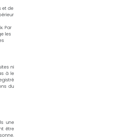
s et de
périeur
x. Par
e les
es
ites ni
as à le
egistré
ions du
ls une
nt être
rsonne.