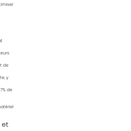
timiser
ut
leurs
et de
te, y
87% de
atériel
 et