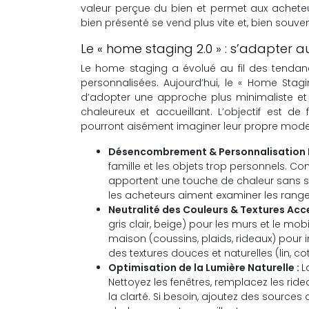
valeur perçue du bien et permet aux acheteu
bien présenté se vend plus vite et, bien souvent
Le « home staging 2.0 » : s’adapter 
Le home staging a évolué au fil des tendan
personnalisées. Aujourd’hui, le « Home Staging
d’adopter une approche plus minimaliste et
chaleureux et accueillant. L’objectif est de
pourront aisément imaginer leur propre mode
Désencombrement & Personnalisation M
famille et les objets trop personnels. C
apportent une touche de chaleur sans sur
les acheteurs aiment examiner les rang
Neutralité des Couleurs & Textures Acc
gris clair, beige) pour les murs et le mob
maison (coussins, plaids, rideaux) pou
des textures douces et naturelles (lin, co
Optimisation de la Lumière Naturelle :
L
Nettoyez les fenêtres, remplacez les rid
la clarté. Si besoin, ajoutez des sources