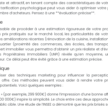
juste et attractif, en tenant compte des caractéristiques de vot
tarification psychologique peut vous aider à optimiser votre 
nombre d’acheteurs. Pensez à une **évaluation précise**.
se
pensable de procéder à une estimation rigoureuse de votre pro
prix pratiqués sur le marché local, les particularités de vot
es améliorations récentes (rénovation de la cuisine, installatio
 quartier (proximité des commerces, des écoles, des transpo
 immobilier vous permettra d’obtenir un prix réaliste et d’évi
des Propriétaires Immobiliers (UNPI) révèle qu’en moyenne, 
ur. Ce délai peut être évité grâce à une estimation précise.
gique
iliser des techniques marketing pour influencer la percept
 offre. Ces méthodes peuvent vous aider à rendre votre pri
 potentiels. Voici quelques exemples :
sé » (par exemple, 299 900€) donne l’impression d’une bonne aff
300 000€) inspire la simplicité. Le choix entre ces deux approch
lic cible. Une étude de l’INSEE a démontré que les prix brisés 