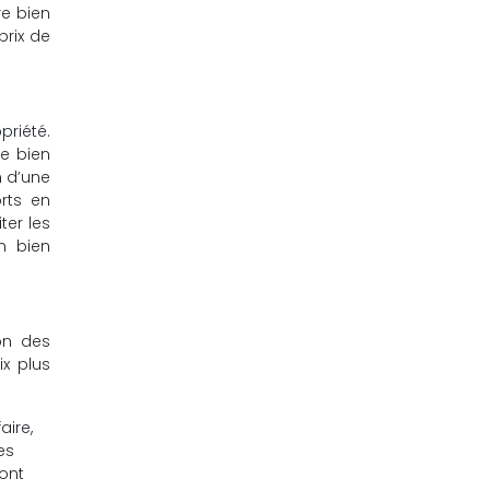
re bien
prix de
priété.
re bien
n d’une
rts en
ter les
un bien
ion des
x plus
aire,
es
sont