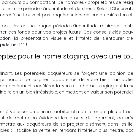
un parcours du combattant. De nombreux propriétaires se rési
 ainsi une période d’incertitude et de stress. Selon l’Observat
 marché ne trouvent pas acquéreur lors de leur première tentat
 pour éviter une longue période d’incertitude, minimiser le str
ibérer des fonds pour vos projets futurs. Ces conseils clés couv
ion, la présentation visuelle et l’intérêt de s’entourer d’e
pidement** !
: optez pour le home staging, avec une t
inant. Les potentiels acquéreurs se forgent une opinion de
c primordial de soigner l’apparence de votre bien immobilie
 conséquent, accélérer la vente. Le home staging est la so
re en un bien irrésistible, en mettant en valeur son potentiel
 à valoriser un bien immobilier afin de le rendre plus attract
er est de mettre en évidence les atouts du logement, de cré
rmettre aux acquéreurs de se projeter aisément dans les lie
: il facilite la vente en rendant l’intérieur plus neutre, acc