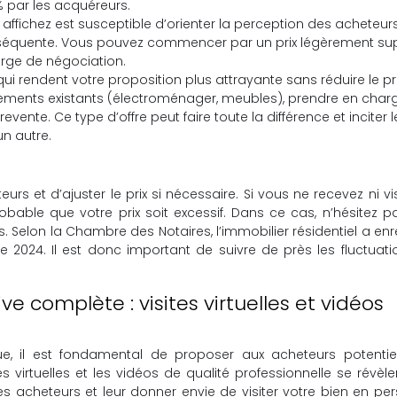
 par les acquéreurs.
us affichez est susceptible d’orienter la perception des acheteur
conséquente. Vous pouvez commencer par un prix légèrement su
arge de négociation.
ui rendent votre proposition plus attrayante sans réduire le pri
ements existants (électroménager, meubles), prendre en charg
revente. Ce type d’offre peut faire toute la différence et inciter l
un autre.
teurs et d’ajuster le prix si nécessaire. Si vous ne recevez ni vis
obable que votre prix soit excessif. Dans ce cas, n’hésitez p
s. Selon la Chambre des Notaires, l’immobilier résidentiel a enr
 2024. Il est donc important de suivre de près les fluctuat
 complète : visites virtuelles et vidéos
 il est fondamental de proposer aux acheteurs potentie
es virtuelles et les vidéos de qualité professionnelle se révèle
des acheteurs et leur donner envie de visiter votre bien en pe