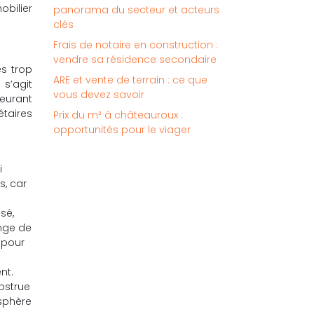
obilier
panorama du secteur et acteurs
clés
Frais de notaire en construction :
vendre sa résidence secondaire
s trop
ARE et vente de terrain : ce que
 s’agit
vous devez savoir
eurant
étaires
Prix du m² à châteauroux :
opportunités pour le viager
e
i
s, car
sé,
inge de
 pour
nt.
bstrue
osphère