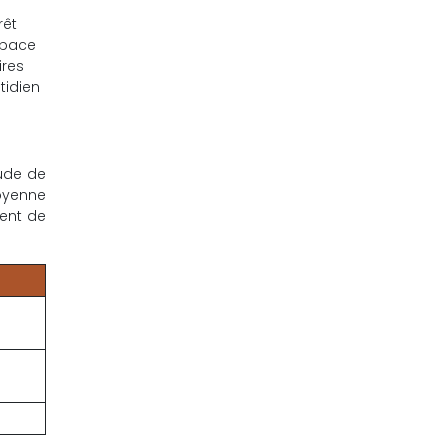
rêt
space
ires
tidien
tude de
moyenne
ment de