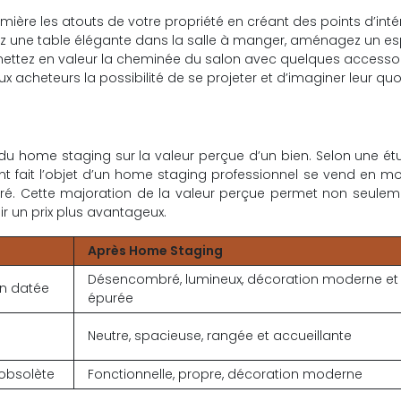
mière les atouts de votre propriété en créant des points d’inté
ez une table élégante dans la salle à manger, aménagez un e
 mettez en valeur la cheminée du salon avec quelques accesso
x acheteurs la possibilité de se projeter et d’imaginer leur quo
ce du home staging sur la valeur perçue d’un bien. Selon une é
t fait l’objet d’un home staging professionnel se vend en 
paré. Cette majoration de la valeur perçue permet non seule
r un prix plus avantageux.
Après Home Staging
Désencombré, lumineux, décoration moderne et
n datée
épurée
Neutre, spacieuse, rangée et accueillante
 obsolète
Fonctionnelle, propre, décoration moderne