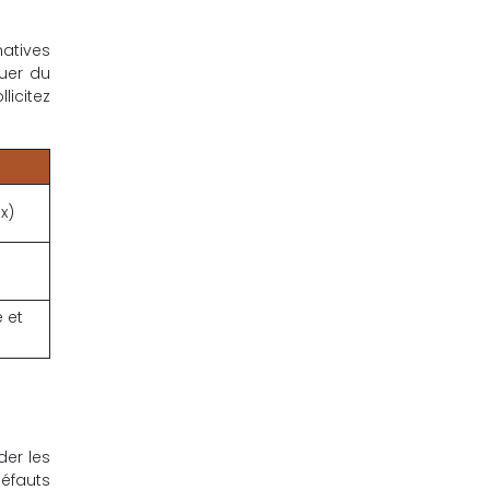
natives
uer du
licitez
x)
e et
der les
défauts