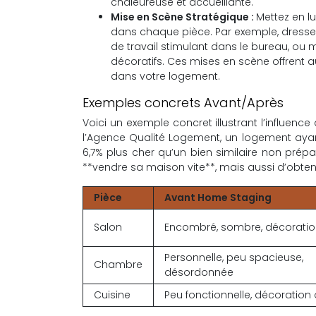
chaleureuse et accueillante.
Mise en Scène Stratégique :
Mettez en lu
dans chaque pièce. Par exemple, dress
de travail stimulant dans le bureau, ou
décoratifs. Ces mises en scène offrent au
dans votre logement.
Exemples concrets Avant/Après
Voici un exemple concret illustrant l’influen
l’Agence Qualité Logement, un logement ayan
6,7% plus cher qu’un bien similaire non pré
**vendre sa maison vite**, mais aussi d’obteni
Pièce
Avant Home Staging
Salon
Encombré, sombre, décoratio
Personnelle, peu spacieuse,
Chambre
désordonnée
Cuisine
Peu fonctionnelle, décoration