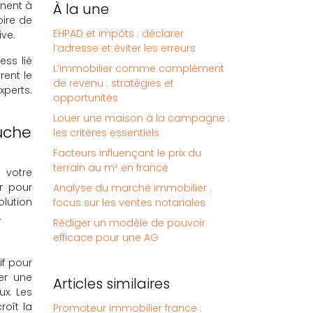
gnent à
À la une
oire de
EHPAD et impôts : déclarer
ive.
l’adresse et éviter les erreurs
ess lié
L’immobilier comme complément
rent le
de revenu : stratégies et
xperts.
opportunités
Louer une maison à la campagne :
ouche
les critères essentiels
Facteurs influençant le prix du
terrain au m² en france
 votre
r pour
Analyse du marché immobilier :
lution
focus sur les ventes notariales
.
Rédiger un modèle de pouvoir
efficace pour une AG
if pour
er une
Articles similaires
ux. Les
roît la
Promoteur immobilier france :